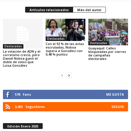
Artículos relacionados
Más del autor
Destacadas
Destacadas
Con el 92 % de las actas
Destacadas
escrutadas, Noboa
Guayaquil: Calles
supera a González con
La votación de ADN y el
bloqueadas por cierres
0,48 % puntos
correísmo creció, pero
de campañas
Daniel Noboa ganó el
electorales
doble de votos que
Luisa González
576
Fans
ME GUSTA
3,455
Seguidores
SEGUIR
Edición Enero 2025