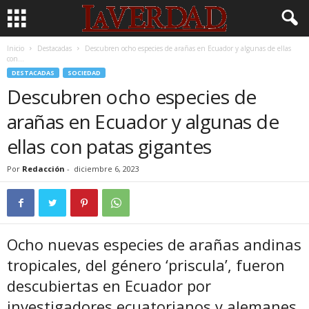
Inicio
Destacadas
Descubren ocho especies de arañas en Ecuador y algunas de ellas
con...
DESTACADAS
SOCIEDAD
Descubren ocho especies de
arañas en Ecuador y algunas de
ellas con patas gigantes
Por
Redacción
-
diciembre 6, 2023
Ocho nuevas especies de arañas andinas
tropicales, del género ‘priscula’, fueron
descubiertas en Ecuador por
investigadores ecuatorianos y alemanes.