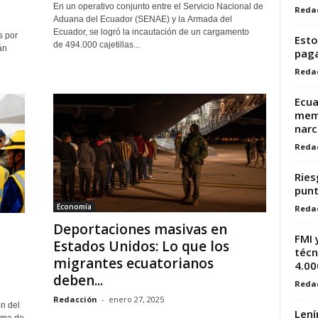
En un operativo conjunto entre el Servicio Nacional de
Reda
Aduana del Ecuador (SENAE) y la Armada del
Ecuador, se logró la incautación de un cargamento
s por
Esto
de 494.000 cajetillas...
án
paga
Reda
Ecua
memo
narc
Reda
Ries
punt
Economía
Reda
Deportaciones masivas en
FMI 
Estados Unidos: Lo que los
técn
migrantes ecuatorianos
4.000
deben...
Reda
Redacción
-
enero 27, 2025
n del
Lení
irma de