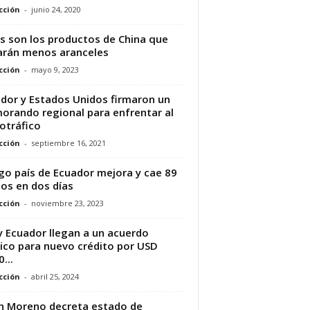
cción
-
junio 24, 2020
s son los productos de China que
rán menos aranceles
cción
-
mayo 9, 2023
dor y Estados Unidos firmaron un
rando regional para enfrentar al
otráfico
cción
-
septiembre 16, 2021
go país de Ecuador mejora y cae 89
os en dos días
cción
-
noviembre 23, 2023
y Ecuador llegan a un acuerdo
ico para nuevo crédito por USD
...
cción
-
abril 25, 2024
n Moreno decreta estado de