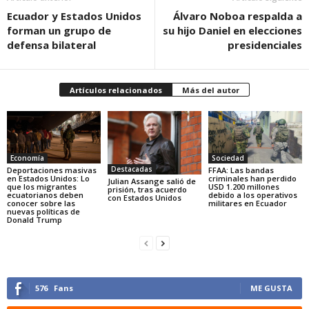
Ecuador y Estados Unidos
Álvaro Noboa respalda a
forman un grupo de
su hijo Daniel en elecciones
defensa bilateral
presidenciales
Artículos relacionados
Más del autor
Economía
Sociedad
Destacadas
Deportaciones masivas
FFAA: Las bandas
en Estados Unidos: Lo
criminales han perdido
Julian Assange salió de
que los migrantes
USD 1.200 millones
prisión, tras acuerdo
ecuatorianos deben
debido a los operativos
con Estados Unidos
conocer sobre las
militares en Ecuador
nuevas políticas de
Donald Trump
576
Fans
ME GUSTA