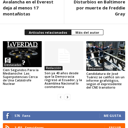
Avalancha en el Everest
Disturbios en Baltimore
deja al menos 17
por muerte de Freddie
montañistas
Gray
Artículos relacionados
Más del autor
Destacadas
Redacción
Redacción
Cien Segundos Para la
Son ya 40 años desde
Medianoche: Las
Candidatura de José
que la Democracia
Superpotencias Cerca
Tuárez se calificó sin un
regresó al Ecuador, y la
de Una Catástrofe
informe grafológico,
Asamblea Nacional lo
Nuclear
según el expresidente
conmemora
del CNE transitorio
576
Fans
ME GUSTA
3,455
Seguidores
SEGUIR