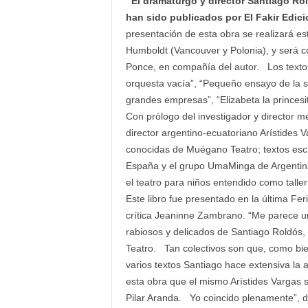
El dramaturgo y director Santiago Rol
han sido publicados por El Fakir Edicio
presentación de esta obra se realizará es
Humboldt (Vancouver y Polonia), y será 
Ponce, en compañía del autor. Los textos
orquesta vacía”, “Pequeño ensayo de la s
grandes empresas”, “Elizabeta la princesit
Con prólogo del investigador y director m
director argentino-ecuatoriano Arístides 
conocidas de Muégano Teatro; textos esc
España y el grupo UmaMinga de Argentina
el teatro para niños entendido como talle
Este libro fue presentado en la última Fer
crítica Jeaninne Zambrano. “Me parece un
rabiosos y delicados de Santiago Roldós,
Teatro. Tan colectivos son que, como bien
varios textos Santiago hace extensiva la a
esta obra que el mismo Arístides Vargas s
Pilar Aranda. Yo coincido plenamente”, d