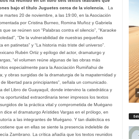
dós ha reunido en un libro seis textos teatrales que
nes bajo el título Juguetes cerca de la violencia.
La
te martes 20 de noviembre, a las 19:00, en la Asociación
comentada por Cristina Burneo, Romina Muñoz y Gabriela
 que se reúnen son “Palabras contra el silencio”, “Karaoke
oledad”, “De la vulnerabilidad de nuestras pequeñas
a en patinetas” y “La historia más triste del universo”.
exicano Rubén Ortiz y epílogo del actor, dramaturgo y
Vargas, “el volumen reúne algunas de las obras más
ritos especialmente para la Asociación Rumiñahui de
; y obras surgidas de la dramaturgia de la mapaternidad y
r de libertad para principiantes”, señala un comunicado.
ia del Libro de Guayaquil, donde intervino la catedrática y
a oportunidad extraordinaria tener impresos los textos
 surgidos de la práctica vital y comprometida de Muégano
 dice el dramaturgo Arístides Vargas en el prólogo, en
Edi
utoría a las integrantes de Muégano. Y tan dialéctica es
ostiene que en ellas se siente la presencia indeleble de
ecía Zambrano. La crítica añadía que los textos reunidos