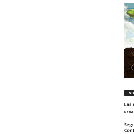
NO
Las 
Reda
Segu
Cont