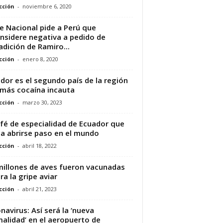
cción
-
noviembre 6, 2020
e Nacional pide a Perú que
nsidere negativa a pedido de
adición de Ramiro...
cción
-
enero 8, 2020
dor es el segundo país de la región
más cocaína incauta
cción
-
marzo 30, 2023
afé de especialidad de Ecuador que
a abrirse paso en el mundo
cción
-
abril 18, 2022
millones de aves fueron vacunadas
ra la gripe aviar
cción
-
abril 21, 2023
navirus: Así será la ‘nueva
alidad’ en el aeropuerto de