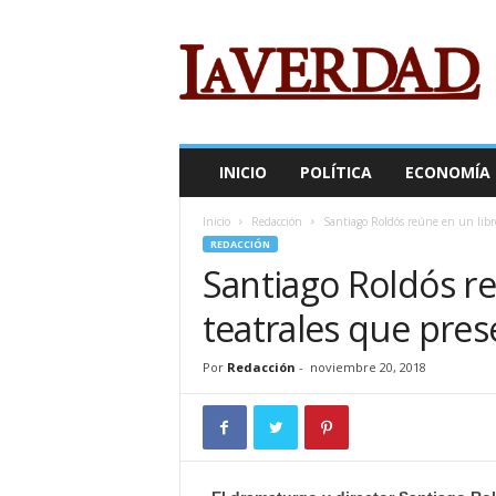
R
e
v
i
s
t
a
INICIO
POLÍTICA
ECONOMÍA
L
a
Inicio
Redacción
Santiago Roldós reúne en un libro
V
REDACCIÓN
e
Santiago Roldós re
r
d
teatrales que pres
a
d
Por
Redacción
-
noviembre 20, 2018