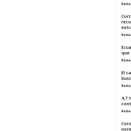
Reda
Cort
reco
extr
Reda
Ecua
que 
Reda
El c
busc
Reda
4,7 
cont
Reda
Coro
norm