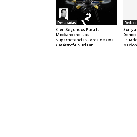
Destacadas
Redacc
Cien Segundos Para la
Son ya
Medianoche: Las
Democr
Superpotencias Cerca de Una
Ecuado
Catástrofe Nuclear
Nacion