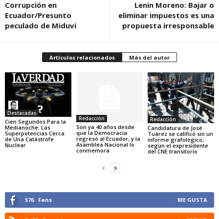
Corrupción en
Lenin Moreno: Bajar o
Ecuador/Presunto
eliminar impuestos es una
peculado de Miduvi
propuesta irresponsable
Artículos relacionados
Más del autor
Destacadas
Redacción
Redacción
Cien Segundos Para la
Son ya 40 años desde
Medianoche: Las
Candidatura de José
que la Democracia
Superpotencias Cerca
Tuárez se calificó sin un
regresó al Ecuador, y la
de Una Catástrofe
informe grafológico,
Asamblea Nacional lo
Nuclear
según el expresidente
conmemora
del CNE transitorio
576
Fans
ME GUSTA