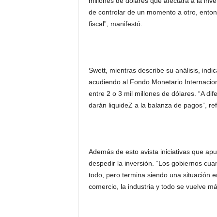
millones de dólares que afectará a la inv
de controlar de un momento a otro, enton
fiscal”, manifestó.
Swett, mientras describe su análisis, ind
acudiendo al Fondo Monetario Internacion
entre 2 o 3 mil millones de dólares. “A dif
darán liquideZ a la balanza de pagos”, ref
Además de esto avista iniciativas que apu
despedir la inversión. “Los gobiernos cu
todo, pero termina siendo una situación en
comercio, la industria y todo se vuelve más