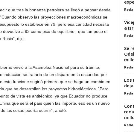
expe
Reda
decir que tras la bonanza petrolera se llegó a pensar desde
. “Cuando observo las proyecciones macroeconómicas se
Vice
resupuesto lo establece en 79, pero esa cantidad necesita
a Isr
 lo devuelve a 93 como pico de equilibrio, que tampoco el
Reda
Rusia”, dijo.
Se r
Odeb
mill
Reda
bierno envió a la Asamblea Nacional para su trámite,
 inducción se trataría de un disparo en la oscuridad por
Los 
e esto funcione sugirió primero que se haga un cambio en
deja
da que se desarrollen los proyectos hidroeléctricos. “Pero
Reda
unto de vista es antitécnico, ya que Ecuador no produce
hina que será el país quien las importe, eso es un nuevo
Cont
e las cosas podría ocurrir”, anotó.
requ
mill
Reda