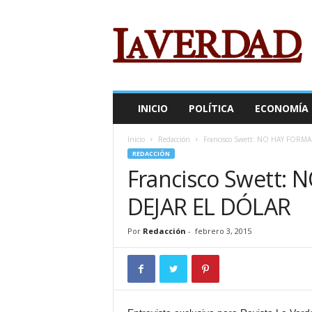
R
e
v
i
s
t
a
INICIO
POLÍTICA
ECONOMÍA
L
a
Inicio
Redacción
Francisco Swett: NO HAY FORM
V
REDACCIÓN
e
Francisco Swett:
r
d
DEJAR EL DÓLAR
a
d
Por
Redacción
-
febrero 3, 2015