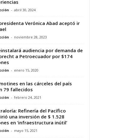
riencias
cción
-
abril 30, 2024
presidenta Verónica Abad aceptó ir
ael
cción
-
noviembre 28, 2023
einstalará audiencia por demanda de
recht a Petroecuador por $174
ones
cción
-
enero 15, 2020
motines en las cárceles del país
n 79 fallecidos
cción
-
febrero 24, 2021
raloría: Refinería del Pacífico
irió una inversión de $ 1.528
ones en ‘infraestructura inútil’
cción
-
mayo 15, 2021