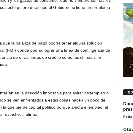
ersión y los gastos de consumo, que no siempre son fáciles
ces esto quiere decir que el Gobierno si tiene un problema
ica que la balanza de pago podría tener alguna solución
al (FMI) donde podría lograr una línea de contingencia de
erencia de otras líneas de crédito como las chinas si le
iere.
NO
ntarían en la dirección impositiva para evitar desempleo o
ando se ven enfrentados a estas cosas hacen un poco de
Dani
 la que pierde capital político porque afecta el empleo, el
pres
 restrictivo”, afirma.
Reda
Otav