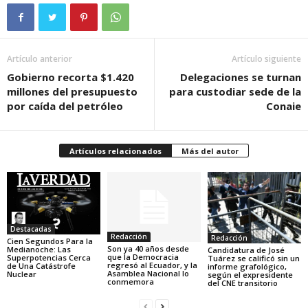
Artículo anterior
Artículo siguiente
Gobierno recorta $1.420
Delegaciones se turnan
millones del presupuesto
para custodiar sede de la
por caída del petróleo
Conaie
Artículos relacionados
Más del autor
Destacadas
Redacción
Redacción
Cien Segundos Para la
Son ya 40 años desde
Medianoche: Las
Candidatura de José
que la Democracia
Superpotencias Cerca
Tuárez se calificó sin un
regresó al Ecuador, y la
de Una Catástrofe
informe grafológico,
Asamblea Nacional lo
Nuclear
según el expresidente
conmemora
del CNE transitorio