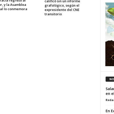
acia regresó al
calificó sin un informe
r, y la Asamblea
grafológico, según el
al lo conmemora
expresidente del CNE
transitorio
NO
Sala
en e
Reda
En E