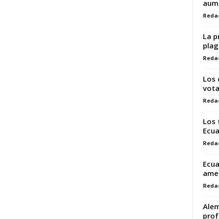
aume
Reda
La p
plag
Reda
Los 
vota
Reda
Los 
Ecua
Reda
Ecua
amen
Reda
Alem
prof