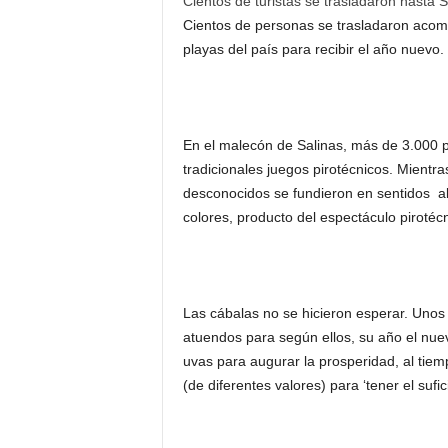
Cientos de turistas se trasladaron hasta S
Cientos de personas se trasladaron acomp
playas del país para recibir el año nuevo.
En el malecón de Salinas, más de 3.000 p
tradicionales juegos pirotécnicos. Mientra
desconocidos se fundieron en sentidos ab
colores, producto del espectáculo pirotécn
Las cábalas no se hicieron esperar. Unos 
atuendos para según ellos, su año el nuev
uvas para augurar la prosperidad, al t
(de diferentes valores) para ‘tener el sufic