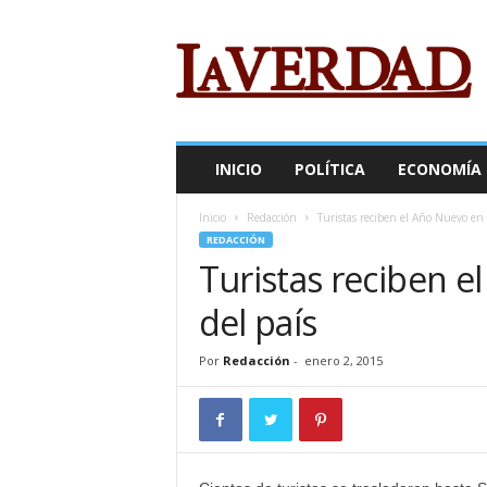
R
e
v
i
s
t
a
INICIO
POLÍTICA
ECONOMÍA
L
a
Inicio
Redacción
Turistas reciben el Año Nuevo en l
V
REDACCIÓN
e
Turistas reciben e
r
d
del país
a
d
Por
Redacción
-
enero 2, 2015