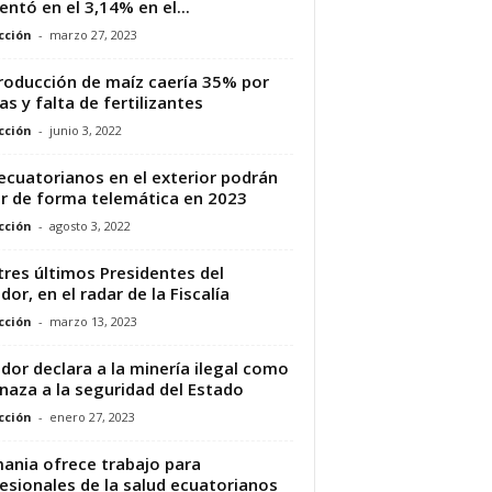
ntó en el 3,14% en el...
cción
-
marzo 27, 2023
roducción de maíz caería 35% por
as y falta de fertilizantes
cción
-
junio 3, 2022
ecuatorianos en el exterior podrán
r de forma telemática en 2023
cción
-
agosto 3, 2022
tres últimos Presidentes del
dor, en el radar de la Fiscalía
cción
-
marzo 13, 2023
dor declara a la minería ilegal como
aza a la seguridad del Estado
cción
-
enero 27, 2023
ania ofrece trabajo para
esionales de la salud ecuatorianos