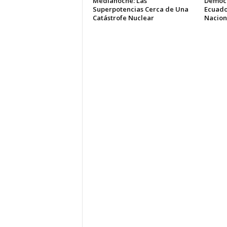
Medianoche: Las
Democr
Superpotencias Cerca de Una
Ecuado
Catástrofe Nuclear
Nacion