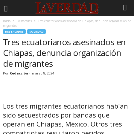
Inicio
Destacadas
Tres ecuatorianos asesinados en Chiapas, denuncia organización de
migrantes
DESTACADAS
SOCIEDAD
Tres ecuatorianos asesinados en
Chiapas, denuncia organización
de migrantes
Por
Redacción
-
marzo 8, 2024
Los tres migrantes ecuatorianos habían
sido secuestrados por bandas que
operan en Chiapas, México. Otros tres
compatriotas resultaron heridos.