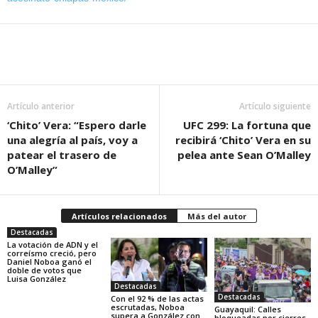
Artículo anterior
Artículo siguiente
‘Chito’ Vera: “Espero darle
UFC 299: La fortuna que
una alegría al país, voy a
recibirá ‘Chito’ Vera en su
patear el trasero de
pelea ante Sean O’Malley
O’Malley”
Artículos relacionados
Más del autor
Destacadas
La votación de ADN y el
correísmo creció, pero
Daniel Noboa ganó el
doble de votos que
Luisa González
Destacadas
Destacadas
Con el 92 % de las actas
escrutadas, Noboa
Guayaquil: Calles
supera a González con
bloqueadas por cierres