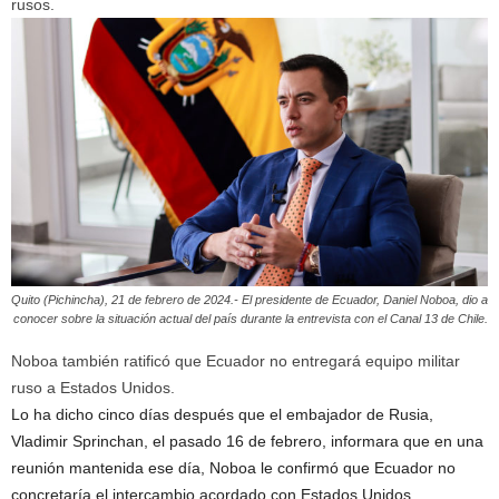
rusos.
Quito (Pichincha), 21 de febrero de 2024.- El presidente de Ecuador, Daniel Noboa, dio a
conocer sobre la situación actual del país durante la entrevista con el Canal 13 de Chile.
Noboa también ratificó que Ecuador no entregará equipo militar
ruso a Estados Unidos.
Lo ha dicho cinco días después que el embajador de Rusia,
Vladimir Sprinchan, el pasado 16 de febrero, informara que en una
reunión mantenida ese día, Noboa le confirmó que Ecuador no
concretaría el intercambio acordado con Estados Unidos.