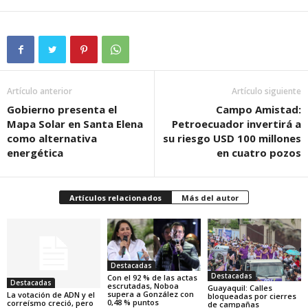
Artículo anterior
Artículo siguiente
Gobierno presenta el
Campo Amistad:
Mapa Solar en Santa Elena
Petroecuador invertirá a
como alternativa
su riesgo USD 100 millones
energética
en cuatro pozos
Artículos relacionados
Más del autor
Destacadas
Destacadas
Con el 92 % de las actas
Destacadas
escrutadas, Noboa
Guayaquil: Calles
supera a González con
La votación de ADN y el
bloqueadas por cierres
0,48 % puntos
correísmo creció, pero
de campañas