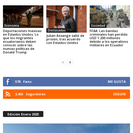
Economía
Sociedad
Destacadas
Deportaciones masivas
FFAA: Las bandas
en Estados Unidos: Lo
criminales han perdido
Julian Assange salió de
que los migrantes
USD 1.200 millones
prisión, tras acuerdo
ecuatorianos deben
debido a los operativos
con Estados Unidos
conocer sobre las
militares en Ecuador
nuevas políticas de
Donald Trump
576
Fans
ME GUSTA
3,455
Seguidores
SEGUIR
Edición Enero 2025