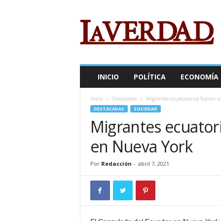
R
e
v
i
s
t
a
INICIO
POLÍTICA
ECONOMÍA
L
a
Inicio
Destacadas
Migrantes ecuatorianos fueron 
V
DESTACADAS
SOCIEDAD
e
Migrantes ecuator
r
d
en Nueva York
a
d
Por
Redacción
-
abril 7, 2021