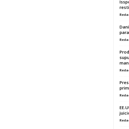
Issp
rest
Reda
Dani
para
Reda
Prod
supu
mant
Reda
Pres
prim
Reda
EE.U
juic
Reda