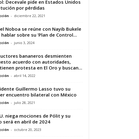
ol: Decevale pide en Estados Unidos
itución por pérdidas
cción
-
diciembre 22, 2021
el Noboa se reúne con Nayib Bukele
 hablar sobre su ‘Plan de Control...
cción
-
junio 3, 2024
uctores bananeros desmienten
esto acuerdo con autoridades,
ienen protesta en El Oro y buscan...
cción
-
abril 14, 2022
idente Guillermo Lasso tuvo su
er encuentro bilateral con México
cción
-
julio 28, 2021
U. niega mociones de Pólit y su
io será en abril de 2024
cción
-
octubre 20, 2023