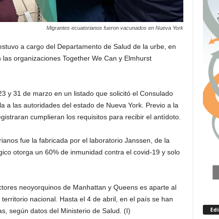
Migrantes ecuatorianos fueron vacunados en Nueva York
 estuvo a cargo del Departamento de Salud de la urbe, en
n las organizaciones Together We Can y Elmhurst
23 y 31 de marzo en un listado que solicitó el Consulado
la a las autoridades del estado de Nueva York. Previo a la
straran cumplieran los requisitos para recibir el antídoto.
anos fue la fabricada por el laboratorio Janssen, de la
ico otorga un 60% de inmunidad contra el covid-19 y solo
ectores neoyorquinos de Manhattan y Queens es aparte al
erritorio nacional. Hasta el 4 de abril, en el país se han
Ed
, según datos del Ministerio de Salud. (I)