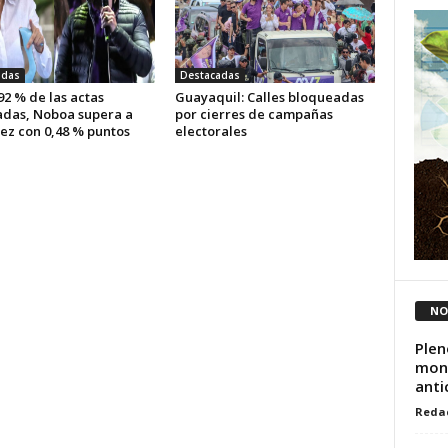
adas
Destacadas
92 % de las actas
Guayaquil: Calles bloqueadas
adas, Noboa supera a
por cierres de campañas
ez con 0,48 % puntos
electorales
NO
Plen
moni
anti
Reda