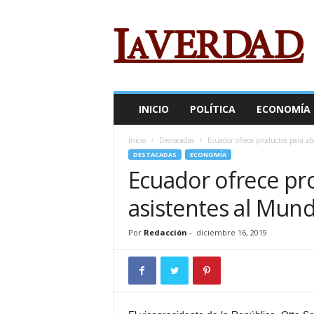
R
e
v
i
s
t
a
INICIO
POLÍTICA
ECONOMÍA
L
a
Inicio
Destacadas
Ecuador ofrece productos para aba
V
DESTACADAS
ECONOMÍA
e
Ecuador ofrece pr
r
d
asistentes al Mund
a
d
Por
Redacción
-
diciembre 16, 2019