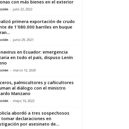
onas con más bienes en el exterior
cción
-
julio 22, 2022
ealizó primera exportación de crudo
nte de 1′080.000 barriles en buque
ran...
cción
-
junio 29, 2021
navirus en Ecuador: emergencia
taria en todo el país, dispuso Lenín
eno
cción
-
marzo 12, 2020
ceros, palmicultores y cañicultores
uman al diálogo con el ministro
nardo Manzano
cción
-
mayo 16, 2022
olicía abordó a tres sospechosos
 tomar declaraciones en
stigación por asesinato de...