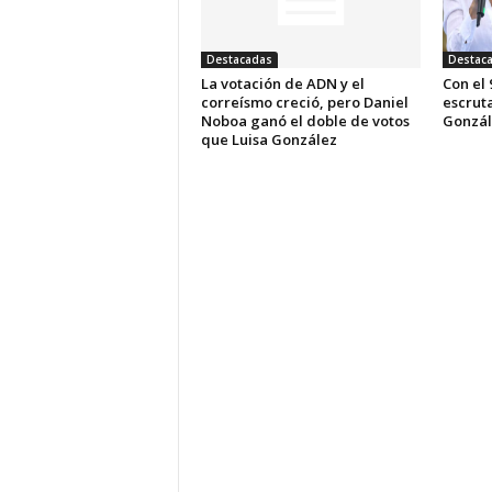
Destacadas
Destac
La votación de ADN y el
Con el 
correísmo creció, pero Daniel
escrut
Noboa ganó el doble de votos
Gonzál
que Luisa González