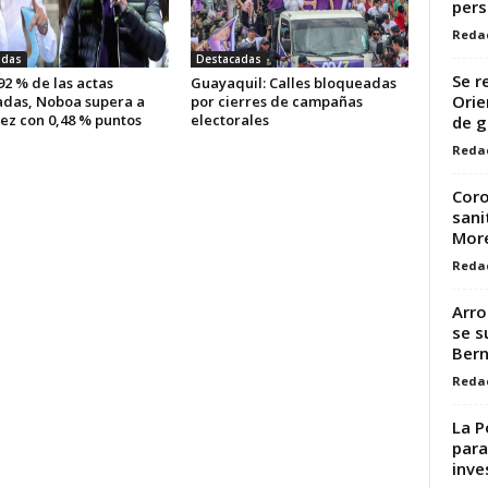
pers
Reda
adas
Destacadas
Se r
92 % de las actas
Guayaquil: Calles bloqueadas
Orie
adas, Noboa supera a
por cierres de campañas
ez con 0,48 % puntos
electorales
de g
Reda
Coro
sani
Mor
Reda
Arro
se s
Ber
Reda
La P
para
inve