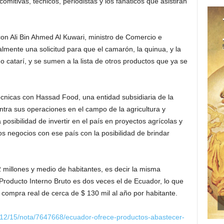
omitivas, técnicos, periodistas y los fanáticos que asistirán
on Ali Bin Ahmed Al Kuwari, ministro de Comercio e
almente una solicitud para que el camarón, la quinua, y la
 catarí, y se sumen a la lista de otros productos que ya se
cnicas con Hassad Food, una entidad subsidiaria de la
ntra sus operaciones en el campo de la agricultura y
 posibilidad de invertir en el país en proyectos agrícolas y
os negocios con ese país con la posibilidad de brindar
millones y medio de habitantes, es decir la misma
Producto Interno Bruto es dos veces el de Ecuador, lo que
compra real de cerca de $ 130 mil al año por habitante.
9/12/15/nota/7647668/ecuador-ofrece-productos-abastecer-