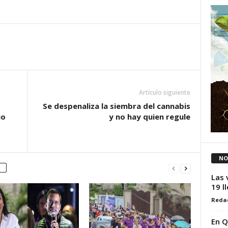
Artículo siguiente
Se despenaliza la siembra del cannabis
io
y no hay quien regule
NO
Las 
19 l
Reda
En Q