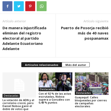
Artículo anterior
Artículo siguiente
De manera injustificada
Puerto de Posorja recibió
eliminan del registro
más de 40 naves
electoral al partido
pospanamax
Adelante Ecuatoriano
Adelante
Artículos relacionados
Más del autor
Destacadas
Destacadas
Con el 92 % de las actas
Destacadas
escrutadas, Noboa
Guayaquil: Calles
supera a González con
La votación de ADN y el
bloqueadas por cierres
0,48 % puntos
correísmo creció, pero
de campañas
Daniel Noboa ganó el
electorales
doble de votos que