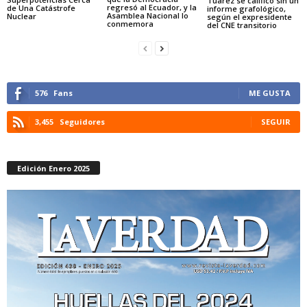
Tuárez se calificó sin un
regresó al Ecuador, y la
de Una Catástrofe
informe grafológico,
Asamblea Nacional lo
Nuclear
según el expresidente
conmemora
del CNE transitorio
576
Fans
ME GUSTA
3,455
Seguidores
SEGUIR
Edición Enero 2025