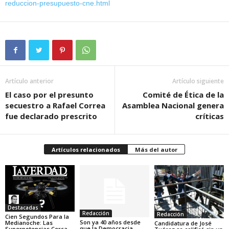
reduccion-presupuesto-cne.html
Artículo anterior
Artículo siguiente
El caso por el presunto
Comité de Ética de la
secuestro a Rafael Correa
Asamblea Nacional genera
fue declarado prescrito
críticas
Artículos relacionados
Más del autor
Destacadas
Redacción
Redacción
Cien Segundos Para la
Son ya 40 años desde
Medianoche: Las
Candidatura de José
que la Democracia
Superpotencias Cerca