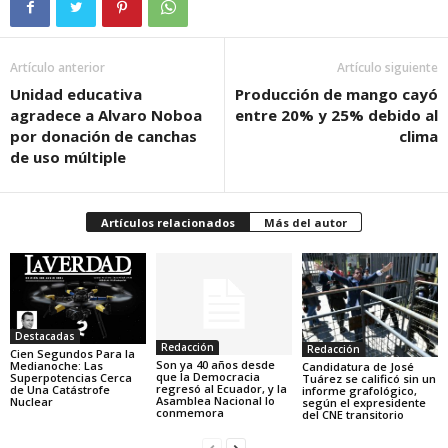
Artículo anterior
Artículo siguiente
Unidad educativa
Producción de mango cayó
agradece a Alvaro Noboa
entre 20% y 25% debido al
por donación de canchas
clima
de uso múltiple
Artículos relacionados
Más del autor
Destacadas
Redacción
Redacción
Cien Segundos Para la
Son ya 40 años desde
Medianoche: Las
Candidatura de José
que la Democracia
Superpotencias Cerca
Tuárez se calificó sin un
regresó al Ecuador, y la
de Una Catástrofe
informe grafológico,
Asamblea Nacional lo
Nuclear
según el expresidente
conmemora
del CNE transitorio