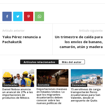
Artículo anterior
Artículo siguiente
Yaku Pérez renuncia a
Un trimestre de caída para
Pachakutik
los envíos de banano,
camarón, atún y madera
Artículos relacionados
Más del autor
Economía
Destacadas
Destacadas
Deportaciones masivas
Daniel Noboa anuncia
15 aerolíneas de carga
en Estados Unidos: Lo
un arancel de 27% a las
transportarán flores
que los migrantes
importaciones de
ecuatorianas para San
ecuatorianos deben
productos de México.
Valentín, desde el
conocer sobre las
aeropuerto de Quito.
nuevas políticas de