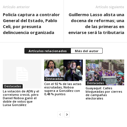
Artículo anterior
Artículo siguiente
Policía captura a contralor
Guillermo Lasso alista una
General del Estado, Pablo
docena de reformas; una
Celi, por presunta
de las primeras en
delincuencia organizada
enviarse será la tributaria
Artículos relacionados
Más del autor
Destacadas
Destacadas
Con el 92 % de las actas
Destacadas
escrutadas, Noboa
Guayaquil: Calles
supera a González con
La votación de ADN y el
bloqueadas por cierres
0,48 % puntos
correísmo creció, pero
de campañas
Daniel Noboa ganó el
electorales
doble de votos que
Luisa González