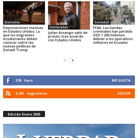
Economía
Sociedad
Destacadas
Deportaciones masivas
FFAA: Las bandas
en Estados Unidos: Lo
criminales han perdido
Julian Assange salió de
que los migrantes
USD 1.200 millones
prisión, tras acuerdo
ecuatorianos deben
debido a los operativos
con Estados Unidos
conocer sobre las
militares en Ecuador
nuevas políticas de
Donald Trump
576
Fans
ME GUSTA
3,455
Seguidores
SEGUIR
Edición Enero 2025