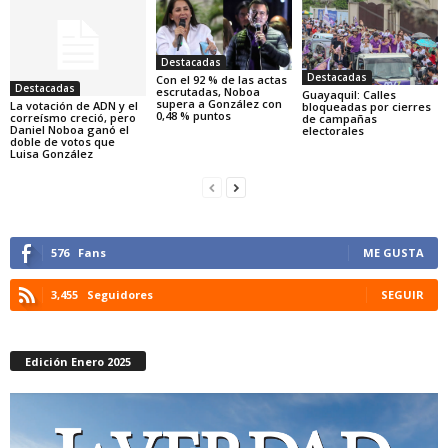
Destacadas
Destacadas
Con el 92 % de las actas
Destacadas
escrutadas, Noboa
Guayaquil: Calles
supera a González con
La votación de ADN y el
bloqueadas por cierres
0,48 % puntos
correísmo creció, pero
de campañas
Daniel Noboa ganó el
electorales
doble de votos que
Luisa González
576
Fans
ME GUSTA
3,455
Seguidores
SEGUIR
Edición Enero 2025