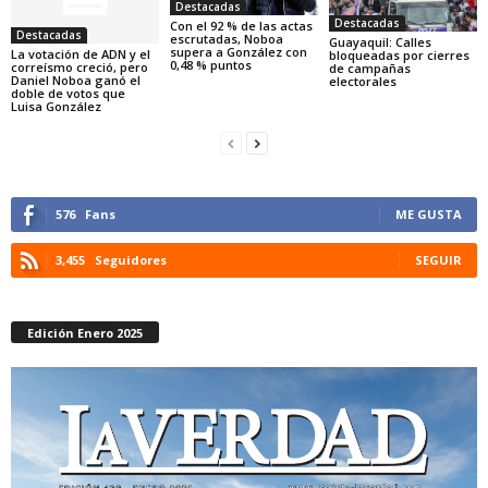
Destacadas
Destacadas
Con el 92 % de las actas
Destacadas
escrutadas, Noboa
Guayaquil: Calles
supera a González con
La votación de ADN y el
bloqueadas por cierres
0,48 % puntos
correísmo creció, pero
de campañas
Daniel Noboa ganó el
electorales
doble de votos que
Luisa González
576
Fans
ME GUSTA
3,455
Seguidores
SEGUIR
Edición Enero 2025