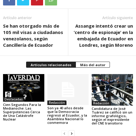
Artículo anterior
Artículo siguiente
Se han otorgado más de
Assange intentó crear un
105 mil visas a ciudadanos
‘centro de espionaje’ en la
venezolanos, según
embajada de Ecuador en
Cancillería de Ecuador
Londres, según Moreno
Artículos relacionados
Más del autor
Destacadas
Redacción
Redacción
Cien Segundos Para la
Son ya 40 años desde
Medianoche: Las
Candidatura de José
que la Democracia
Superpotencias Cerca
Tuárez se calificó sin un
regresó al Ecuador, y la
de Una Catástrofe
informe grafológico,
Asamblea Nacional lo
Nuclear
según el expresidente
conmemora
del CNE transitorio