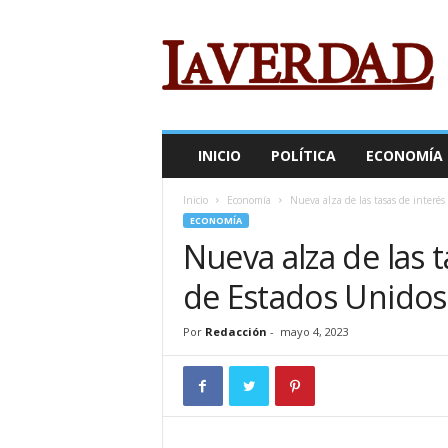
R
e
v
i
s
t
a
INICIO
POLÍTICA
ECONOMÍA
L
a
Inicio
Economía
Nueva alza de las tasas de interés 
V
ECONOMÍA
e
Nueva alza de las t
r
d
de Estados Unidos
a
d
Por
Redacción
-
mayo 4, 2023