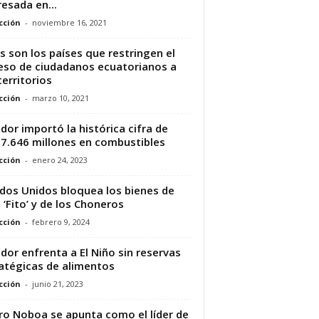
resada en...
cción
-
noviembre 16, 2021
s son los países que restringen el
eso de ciudadanos ecuatorianos a
territorios
cción
-
marzo 10, 2021
dor importó la histórica cifra de
7.646 millones en combustibles
cción
-
enero 24, 2023
dos Unidos bloquea los bienes de
s ‘Fito’ y de los Choneros
cción
-
febrero 9, 2024
dor enfrenta a El Niño sin reservas
atégicas de alimentos
cción
-
junio 21, 2023
ro Noboa se apunta como el líder de