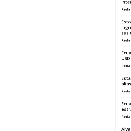
inte
Reda
Esto
ingr
sus 
Reda
Ecua
USD 
Reda
Esta
alia
Reda
Ecua
estr
Reda
Álva