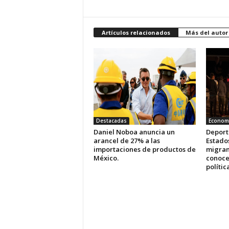
Artículos relacionados
Más del autor
Destacadas
Econom
Daniel Noboa anuncia un
Deport
arancel de 27% a las
Estados
importaciones de productos de
migran
México.
conoce
políti