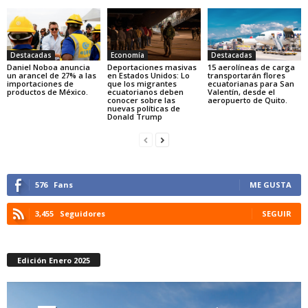
Economía
Destacadas
Destacadas
Deportaciones masivas
Daniel Noboa anuncia
15 aerolíneas de carga
en Estados Unidos: Lo
un arancel de 27% a las
transportarán flores
que los migrantes
importaciones de
ecuatorianas para San
ecuatorianos deben
productos de México.
Valentín, desde el
conocer sobre las
aeropuerto de Quito.
nuevas políticas de
Donald Trump
576
Fans
ME GUSTA
3,455
Seguidores
SEGUIR
Edición Enero 2025