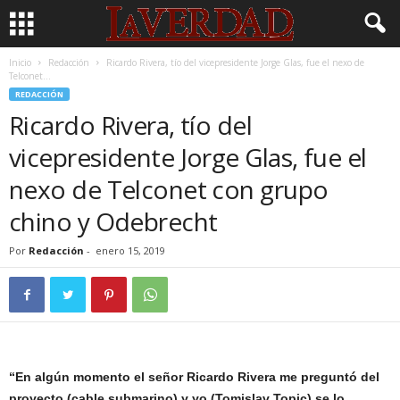
Inicio
Redacción
Ricardo Rivera, tío del vicepresidente Jorge Glas, fue el nexo de
Telconet...
REDACCIÓN
Ricardo Rivera, tío del
vicepresidente Jorge Glas, fue el
nexo de Telconet con grupo
chino y Odebrecht
Por
Redacción
-
enero 15, 2019
“En algún momento el señor Ricardo Rivera me preguntó del
proyecto (cable submarino) y yo (Tomislav Topic) se lo