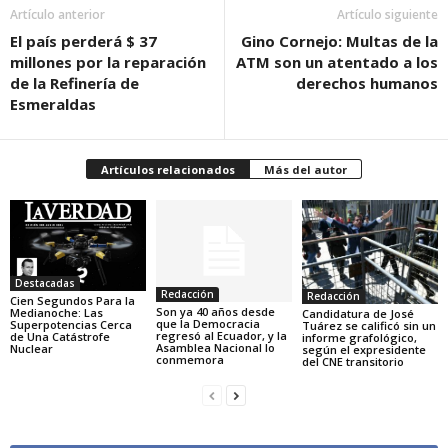
Artículo anterior
Artículo siguiente
El país perderá $ 37
Gino Cornejo: Multas de la
millones por la reparación
ATM son un atentado a los
de la Refinería de
derechos humanos
Esmeraldas
Artículos relacionados
Más del autor
Destacadas
Redacción
Redacción
Cien Segundos Para la
Son ya 40 años desde
Medianoche: Las
Candidatura de José
que la Democracia
Superpotencias Cerca
Tuárez se calificó sin un
regresó al Ecuador, y la
de Una Catástrofe
informe grafológico,
Asamblea Nacional lo
Nuclear
según el expresidente
conmemora
del CNE transitorio