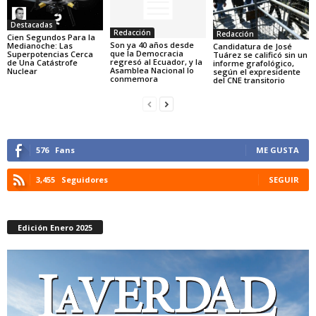
Destacadas
Redacción
Redacción
Cien Segundos Para la
Son ya 40 años desde
Medianoche: Las
Candidatura de José
que la Democracia
Superpotencias Cerca
Tuárez se calificó sin un
regresó al Ecuador, y la
de Una Catástrofe
informe grafológico,
Asamblea Nacional lo
Nuclear
según el expresidente
conmemora
del CNE transitorio
576
Fans
ME GUSTA
3,455
Seguidores
SEGUIR
Edición Enero 2025