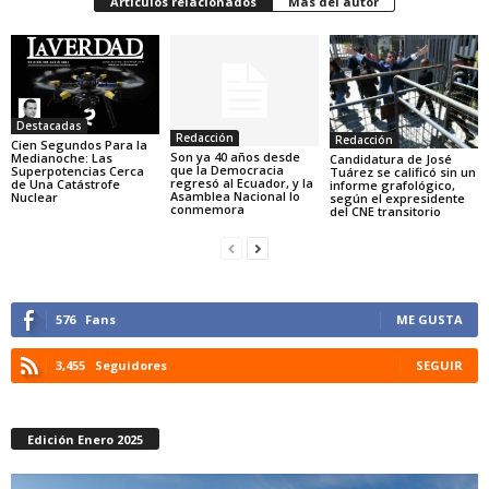
Artículos relacionados
Más del autor
Destacadas
Redacción
Redacción
Cien Segundos Para la
Son ya 40 años desde
Medianoche: Las
Candidatura de José
que la Democracia
Superpotencias Cerca
Tuárez se calificó sin un
regresó al Ecuador, y la
de Una Catástrofe
informe grafológico,
Asamblea Nacional lo
Nuclear
según el expresidente
conmemora
del CNE transitorio
576
Fans
ME GUSTA
3,455
Seguidores
SEGUIR
Edición Enero 2025