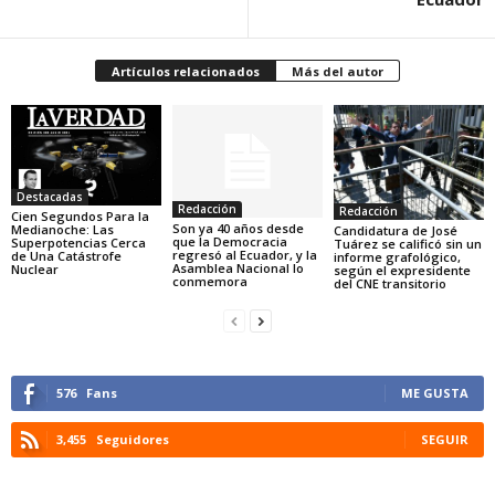
Artículos relacionados
Más del autor
Destacadas
Redacción
Redacción
Cien Segundos Para la
Son ya 40 años desde
Medianoche: Las
Candidatura de José
que la Democracia
Superpotencias Cerca
Tuárez se calificó sin un
regresó al Ecuador, y la
de Una Catástrofe
informe grafológico,
Asamblea Nacional lo
Nuclear
según el expresidente
conmemora
del CNE transitorio
576
Fans
ME GUSTA
3,455
Seguidores
SEGUIR