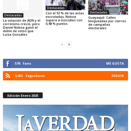
Destacadas
Destacadas
Con el 92 % de las actas
Destacadas
escrutadas, Noboa
Guayaquil: Calles
supera a González con
La votación de ADN y el
bloqueadas por cierres
0,48 % puntos
correísmo creció, pero
de campañas
Daniel Noboa ganó el
electorales
doble de votos que
Luisa González
576
Fans
ME GUSTA
3,455
Seguidores
SEGUIR
Edición Enero 2025